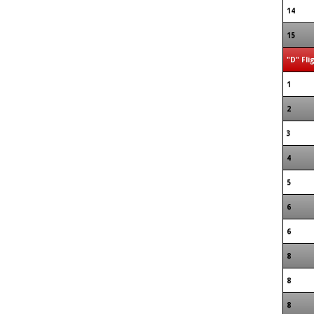
14
15
"D" Fli
1
2
3
4
5
6
6
8
8
8