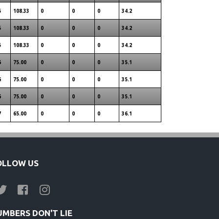
5
108.33
0
0
0
34.2
5
108.33
0
0
0
34.2
5
108.33
0
0
0
34.2
6
75.00
0
0
0
35.1
6
75.00
0
0
0
35.1
6
75.00
0
0
0
35.1
7
65.00
0
0
0
36.1
OLLOW US
UMBERS DON'T LIE