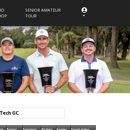
RO
SENIOR AMATEUR
HOP
TOUR
re
Points
Earnings
Birdies
Eagles
Event Index