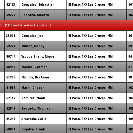
62163
Gonzalez, Sebastian
El Paso, TX/ Las Cruces, NM
10
59224
Pedraza, Alberto
El Paso, TX/ Las Cruces, NM
10
ght (19.0 and Greater Handicap)
33091
Gonzales, Joe
El Paso, TX/ Las Cruces, NM
86
59223
Munoz, Manny
El Paso, TX/ Las Cruces, NM
89
59744
Woods-Shells, Nique
El Paso, TX/ Las Cruces, NM
94
56945
Macias, German
El Paso, TX/ Las Cruces, NM
97
63285
Nichols, BreAnna
El Paso, TX/ Las Cruces, NM
98
61937
Marin, Cheech
El Paso, TX/ Las Cruces, NM
10
62317
Ramirez, Noah
El Paso, TX/ Las Cruces, NM
10
62849
Saucedo, Thomas
El Paso, TX/ Las Cruces, NM
10
63245
Alvarado, Carlo
El Paso, TX/ Las Cruces, NM
10
60894
Grijalva, Frank
El Paso, TX/ Las Cruces, NM
10