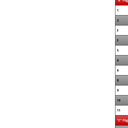
"B" Fli
1
2
3
3
5
6
6
8
9
10
11
"C" Fli