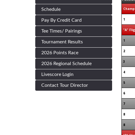
Champi
Schedule
1
Pay By Credit Card
"A" Fli
Tee Times/ Pairings
1
Tournament Results
2
2026 Points Race
3
2026 Regional Schedule
4
Livescore Login
5
Contact Tour Director
6
7
8
8