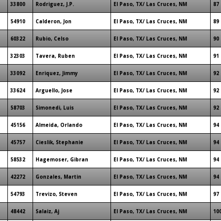
33800
Rodriguez, J.P.
El Paso, TX/ Las Cruces, NM
87
54910
Calderon, Jon
El Paso, TX/ Las Cruces, NM
89
60322
Rubio, Celso
El Paso, TX/ Las Cruces, NM
90
32303
Tavera, Ruben
El Paso, TX/ Las Cruces, NM
91
33092
Enriquez, Jimmy
El Paso, TX/ Las Cruces, NM
92
33624
Arguello, Jose
El Paso, TX/ Las Cruces, NM
92
58703
Simonedi, Luis
El Paso, TX/ Las Cruces, NM
92
45156
Almeida, Orlando
El Paso, TX/ Las Cruces, NM
94
45757
Cieslik, Stephanie
El Paso, TX/ Las Cruces, NM
94
58532
Hagemoser, Gibran
El Paso, TX/ Las Cruces, NM
94
42272
Gonzales, Martin
El Paso, TX/ Las Cruces, NM
94
54793
Trevizo, Steven
El Paso, TX/ Las Cruces, NM
97
48442
Salaiz, Aj
El Paso, TX/ Las Cruces, NM
10