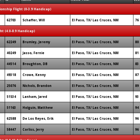
onship Flight (0-3.9 Handicap)
62703
Schaffer, Will
El Paso, TX/ Las Cruces, NM
76
ght (4.0-8.9 Handicap)
62249
Brumley, Jeremy
El Paso, TX/ Las Cruces, NM
80
40249
Jasso, Fernie
El Paso, TX/ Las Cruces, NM
81
44514
Broughton, DB
El Paso, TX/ Las Cruces, NM
83
49318
Crowe, Kenny
El Paso, TX/ Las Cruces, NM
87
25076
Nichols, Brandon
El Paso, TX/ Las Cruces, NM
89
51534
Lanham, Jared
El Paso, TX/ Las Cruces, NM
93
51163
Holguin, Matthew
El Paso, TX/ Las Cruces, NM
94
62588
De Los Reyes, Erik
El Paso, TX/ Las Cruces, NM
96
58447
Corliss, Jerry
El Paso, TX/ Las Cruces, NM
96