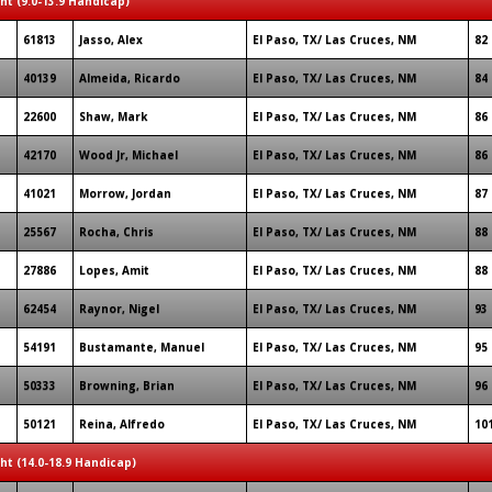
ght (9.0-13.9 Handicap)
61813
Jasso, Alex
El Paso, TX/ Las Cruces, NM
82
40139
Almeida, Ricardo
El Paso, TX/ Las Cruces, NM
84
22600
Shaw, Mark
El Paso, TX/ Las Cruces, NM
86
42170
Wood Jr, Michael
El Paso, TX/ Las Cruces, NM
86
41021
Morrow, Jordan
El Paso, TX/ Las Cruces, NM
87
25567
Rocha, Chris
El Paso, TX/ Las Cruces, NM
88
27886
Lopes, Amit
El Paso, TX/ Las Cruces, NM
88
62454
Raynor, Nigel
El Paso, TX/ Las Cruces, NM
93
54191
Bustamante, Manuel
El Paso, TX/ Las Cruces, NM
95
50333
Browning, Brian
El Paso, TX/ Las Cruces, NM
96
50121
Reina, Alfredo
El Paso, TX/ Las Cruces, NM
10
ght (14.0-18.9 Handicap)