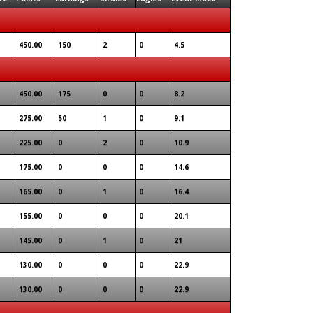
450.00
150
2
0
4.5
450.00
175
0
0
8.2
275.00
50
1
0
9.1
225.00
0
2
0
10.9
175.00
0
0
0
14.6
165.00
0
1
0
16.4
155.00
0
0
0
20.1
145.00
0
1
0
21
130.00
0
0
0
22.9
130.00
0
0
0
22.9