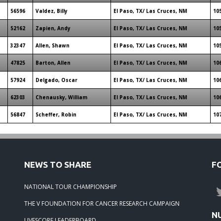
56596
Valdez, Billy
El Paso, TX/ Las Cruces, NM
10
52162
Zapien, Andy
El Paso, TX/ Las Cruces, NM
10
32347
Allen, Shawn
El Paso, TX/ Las Cruces, NM
10
47825
Barton, Allen
El Paso, TX/ Las Cruces, NM
10
57924
Delgado, Oscar
El Paso, TX/ Las Cruces, NM
10
62303
Chenausky, William
El Paso, TX/ Las Cruces, NM
10
56847
Scheffer, Robin
El Paso, TX/ Las Cruces, NM
10
NEWS TO SHARE
F
NATIONAL TOUR CHAMPIONSHIP
THE V FOUNDATION FOR CANCER RESEARCH CAMPAIGN
N
LIVESCORE LEADERBOARD