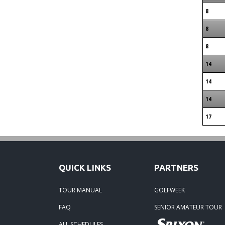
8
8
8
14
14
14
17
QUICK LINKS
PARTNERS
TOUR MANUAL
GOLFWEEK
FAQ
SENIOR AMATEUR TOUR
ALL SCHEDULES